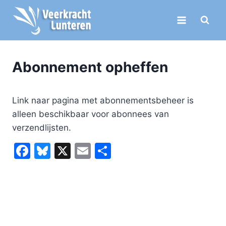
Doorgaan
naar
inhoud
Abonnement opheffen
Link naar pagina met abonnementsbeheer is
alleen beschikbaar voor abonnees van
verzendlijsten.
F
Bl
X
E
D
a
u
m
el
c
e
ai
e
e
s
l
n
b
k