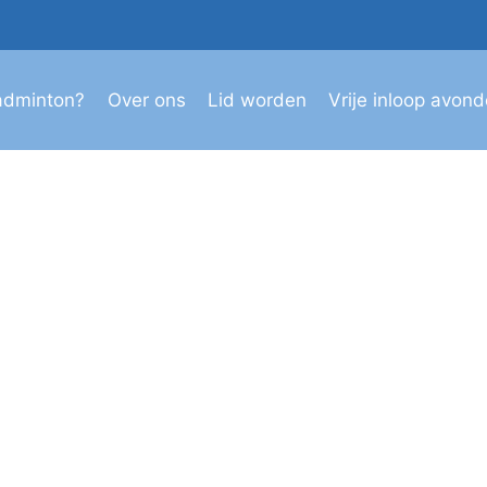
adminton?
Over ons
Lid worden
Vrije inloop avon