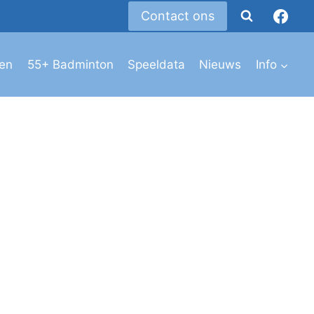
Contact ons
den
55+ Badminton
Speeldata
Nieuws
Info