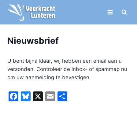
Doorgaan
naar
inhoud
Nieuwsbrief
U bent bijna klaar, wij hebben een email aan u
verzonden. Controleer de inbox- of spammap nu
om uw aanmelding te bevestigen.
F
Bl
X
E
D
a
u
m
el
c
e
ai
e
e
s
l
n
b
k