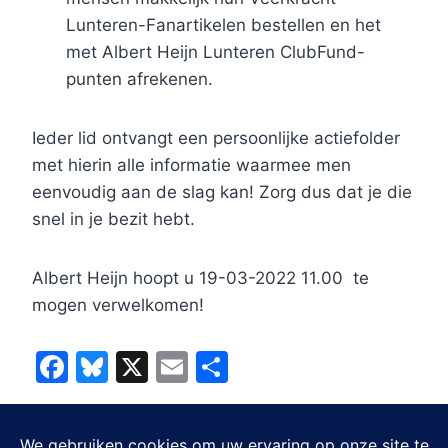
Lunteren-Fanartikelen bestellen en het
met Albert Heijn Lunteren ClubFund-
punten afrekenen.
Ieder lid ontvangt een persoonlijke actiefolder
met hierin alle informatie waarmee men
eenvoudig aan de slag kan! Zorg dus dat je die
snel in je bezit hebt.
Albert Heijn hoopt u 19-03-2022 11.00 te
mogen verwelkomen!
F
Bl
X
E
D
a
u
m
el
c
e
ai
e