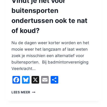
Vindt je het voor
buitensporten
ondertussen ook te nat
of koud?
Nu de dagen weer korter worden en het
mooie weer het langzaam af laat weten
zoek je misschien een alternatief voor
buitensporten. Bij badmintonvereniging
Veerkracht…
Facebook
Bluesky
X
Email
Delen
VINDT
LEES MEER
JE
HET
VOOR