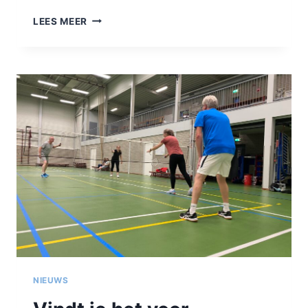
HET
LEES MEER
IS
ER
WEER
TIJD
VOOR,
WORDT
FIT!
NIEUWS