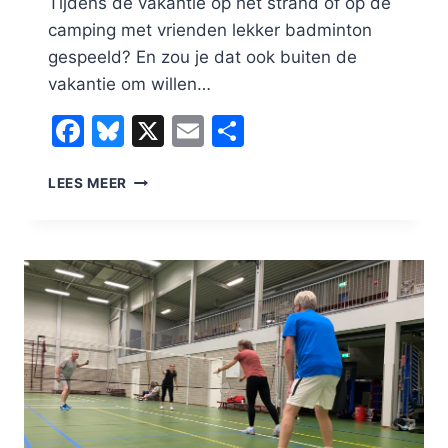
Tijdens de vakantie op het strand of op de
camping met vrienden lekker badminton
gespeeld? En zou je dat ook buiten de
vakantie om willen…
Facebook
Bluesky
X
Email
Delen
TERUG
LEES MEER
VAN
VAKANTIE
EN
DAN?