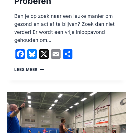
Proberen
Ben je op zoek naar een leuke manier om
gezond en actief te blijven? Zoek dan niet
verder! Er wordt een vrije inloopavond
gehouden om…
Facebook
Bluesky
X
Email
Delen
KOM
LEES MEER
HET
VRIJBLIJVEND
PROBEREN