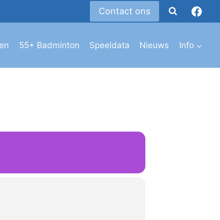
Contact ons
den
55+ Badminton
Speeldata
Nieuws
Info