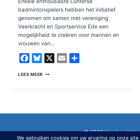
Enkele enthousiaste Lunterse
badmintonspelers hebben het initiatief
genomen om samen met vereniging
Veerkracht en Sportservice Ede een
mogelijkheid te creëren voor mannen en
vrouwen van…
Facebook
Bluesky
X
Email
Delen
BADMINTON
LEES MEER
OVERDAG
VOOR
55+
SENIOREN,
GROOT
SUCCES!
© 2026 Veerkracht Lu