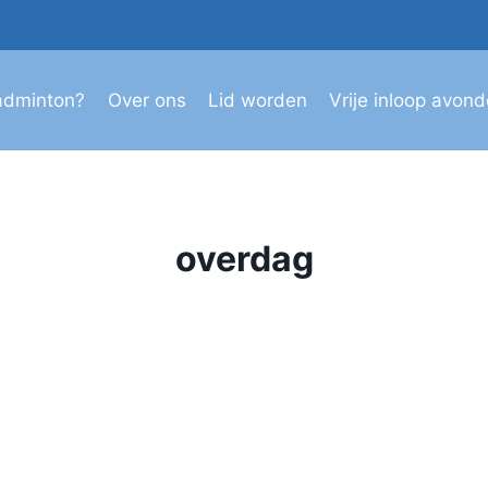
adminton?
Over ons
Lid worden
Vrije inloop avon
overdag