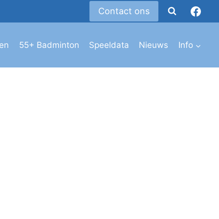
Contact ons
den
55+ Badminton
Speeldata
Nieuws
Info