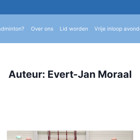
adminton?
Over ons
Lid worden
Vrije inloop avon
Auteur: Evert-Jan Moraal