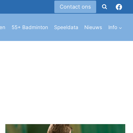
Contact ons
den
55+ Badminton
Speeldata
Nieuws
Info