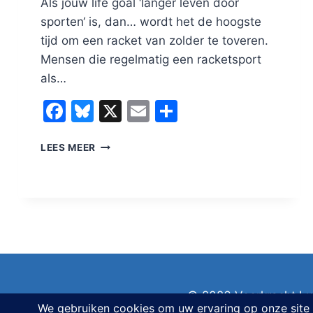
Als jouw life goal ‘langer leven door
sporten‘ is, dan… wordt het de hoogste
tijd om een racket van zolder te toveren.
Mensen die regelmatig een racketsport
als…
Facebook
Bluesky
X
Email
Delen
LANGER
LEES MEER
LEVEN
DOOR
SPORTEN? BADMINTON WERKT
HET
BEST:
© 2026 Veerkracht Lu