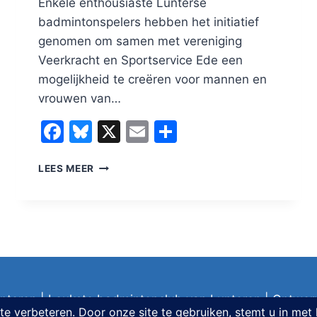
Enkele enthousiaste Lunterse
badmintonspelers hebben het initiatief
genomen om samen met vereniging
Veerkracht en Sportservice Ede een
mogelijkheid te creëren voor mannen en
vrouwen van…
Facebook
Bluesky
X
Email
Delen
BADMINTON
LEES MEER
OVERDAG
VOOR
55+
SENIOREN,
GROOT
SUCCES!
nteren | Leukste badmintonclub van Lunteren | Ontwer