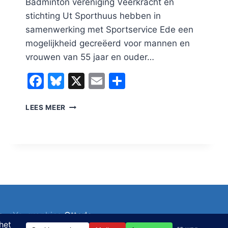
Badminton vereniging Veerkracht en
stichting Ut Sporthuus hebben in
samenwerking met Sportservice Ede een
mogelijkheid gecreëerd voor mannen en
vrouwen van 55 jaar en ouder…
Facebook
Bluesky
X
Email
Delen
BADMINTON
LEES MEER
VOOR
55+
SENIOREN
NIEUW
INITIATIEF
IN
LUNTEREN
p:
eYe-graphics
Otterlo